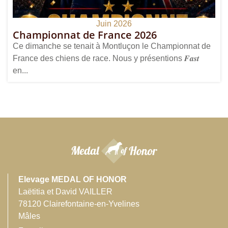
Juin 2026
Championnat de France 2026
Ce dimanche se tenait à Montluçon le Championnat de
France des chiens de race. Nous y présentions 𝑭𝒂𝒔𝒕
en...
Elevage MEDAL OF HONOR
Laëtitia et David VAILLER
78120 Clairefontaine-en-Yvelines
Mâles