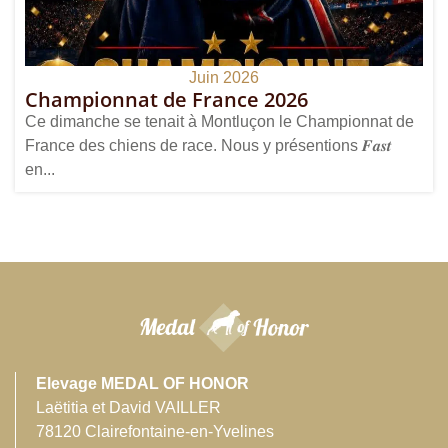
Juin 2026
Championnat de France 2026
Ce dimanche se tenait à Montluçon le Championnat de
France des chiens de race. Nous y présentions 𝑭𝒂𝒔𝒕
en...
Elevage MEDAL OF HONOR
Laëtitia et David VAILLER
78120 Clairefontaine-en-Yvelines