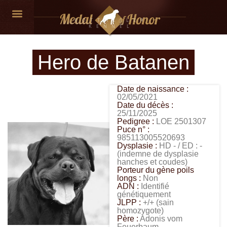
ROTTWEILER
KENNEL
NOS CHIENS
Hero de Batanen
Date de naissance :
02/05/2021
Date du décès :
25/11/2025
Pedigree :
LOE 2501307
Puce n° :
985113005520693
Dysplasie :
HD - / ED : -
(indemne de dysplasie
hanches et coudes)
Porteur du gène poils
longs :
Non
ADN :
Identifié
génétiquement
JLPP :
+/+ (sain
homozygote)
Père :
Adonis vom
Feuerbaum