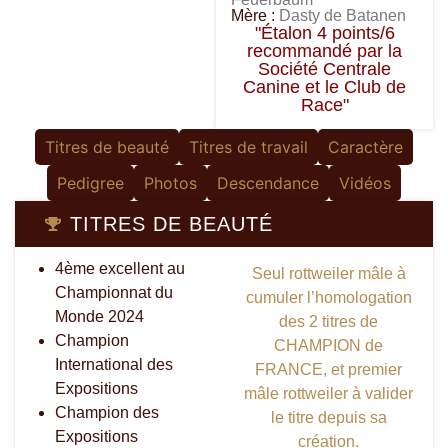
Mère :
Dasty de Batanen
"Étalon 4 points/6
recommandé par la
Société Centrale
Canine et le Club de
Race"
Titres de beauté
Titres de travail
Caractère
Pedigree
Photos
Descendance
Vidéos
TITRES DE BEAUTÉ
4ème excellent au
Seul rottweiler mâle à
Championnat du
cumuler l’homologation
Monde 2024
des 2 titres de
Champion
CHAMPION de
International des
FRANCE, et premier
Expositions
mâle rottweiler à valider
Champion des
le titre depuis sa
Expositions
création.