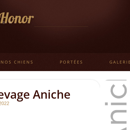
LER
L
NOS CHIENS
PORTÉES
GALERI
levage Aniche
2022