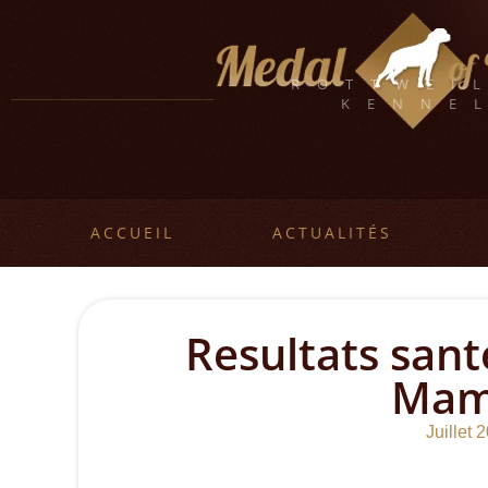
ROTTWEI
KENNE
ACCUEIL
ACTUALITÉS
Resultats sant
Mam
Juillet 