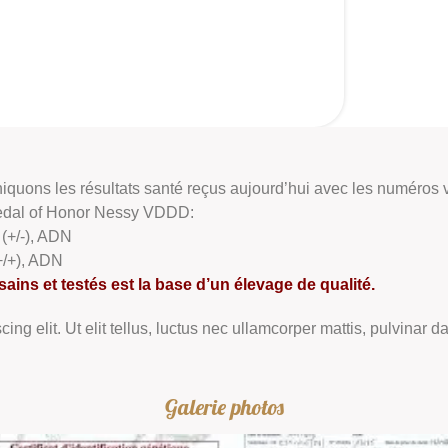
uons les résultats santé reçus aujourd’hui avec les numéros vé
edal of Honor Nessy VDDD:
(+/-), ADN
+/+), ADN
ins et testés est la base d’un élevage de qualité.
ng elit. Ut elit tellus, luctus nec ullamcorper mattis, pulvinar d