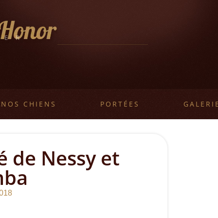
LER
L
NOS CHIENS
PORTÉES
GALERI
é de Nessy et
ba
2018