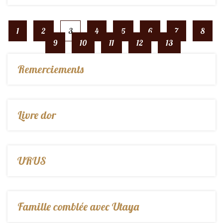
1
2
3
4
5
6
7
8
9
10
11
12
13
Remerciements
Livre dor
URUS
Famille comblée avec Utaya