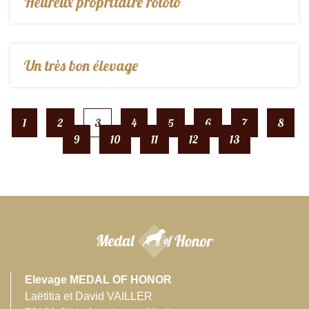
Heureux propritaire rototo
Un très bon élevage
1
2
3
4
5
6
7
8
9
10
11
12
13
Elevage MEDAL OF HONOR
Laëtitia et David VAILLER