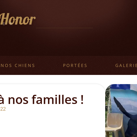
LER
L
NOS CHIENS
PORTÉES
GALERI
 nos familles !
022