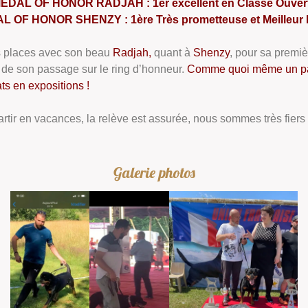
EDAL OF HONOR RADJAH : 1er excellent en Classe Ouver
 OF HONOR SHENZY : 1ère Très prometteuse et Meilleur
es places avec son beau
Radjah,
quant à
Shenzy
, pour sa premi
s de son passage sur le ring d’honneur.
Comme quoi même un part
ts en expositions !
tir en vacances, la relève est assurée, nous sommes très fiers 