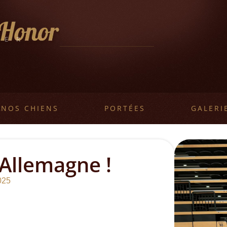
LER
L
NOS CHIENS
PORTÉES
GALERI
Allemagne !
025